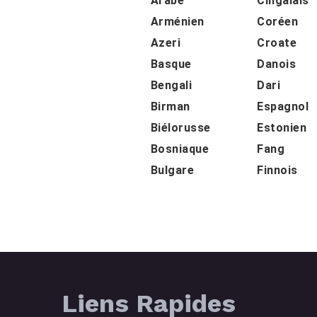
Arabe
Cingalais
Arménien
Coréen
Azeri
Croate
Basque
Danois
Bengali
Dari
Birman
Espagnol
Biélorusse
Estonien
Bosniaque
Fang
Bulgare
Finnois
Liens Rapides