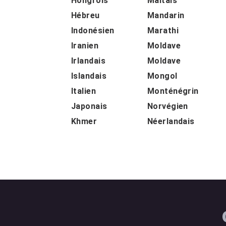
Hongrois
Maltais
Hébreu
Mandarin
Indonésien
Marathi
Iranien
Moldave
Irlandais
Moldave
Islandais
Mongol
Italien
Monténégrin
Japonais
Norvégien
Khmer
Néerlandais