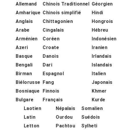
Allemand
Chinois Traditionnel
Géorgien
Amharique
Chinois simplifié
Hindi
Anglais
Chittagonien
Hongrois
Arabe
Cingalais
Hébreu
Arménien
Coréen
Indonésien
Azeri
Croate
Iranien
Basque
Danois
Irlandais
Bengali
Dari
Islandais
Birman
Espagnol
Italien
Biélorusse
Fang
Japonais
Bosniaque
Finnois
Khmer
Bulgare
Français
Kurde
Laotien
Népalais
Somalien
Latin
Ourdou
Suédois
Letton
Pachtou
Sylheti