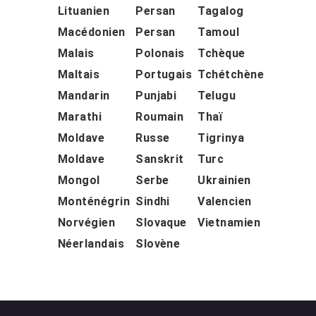
Lituanien
Persan
Tagalog
Macédonien
Persan
Tamoul
Malais
Polonais
Tchèque
Maltais
Portugais
Tchétchène
Mandarin
Punjabi
Telugu
Marathi
Roumain
Thaï
Moldave
Russe
Tigrinya
Moldave
Sanskrit
Turc
Mongol
Serbe
Ukrainien
Monténégrin
Sindhi
Valencien
Norvégien
Slovaque
Vietnamien
Néerlandais
Slovène