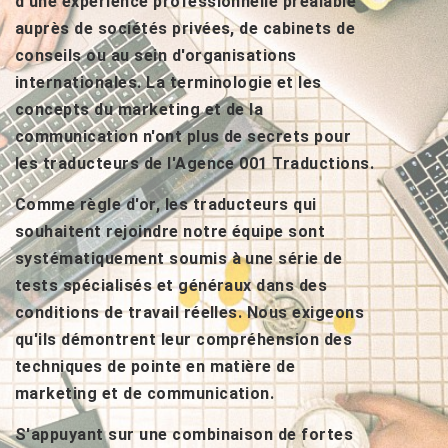
d'une expérience professionnelle préalable
auprès de sociétés privées, de cabinets de
conseils ou au sein d'organisations
internationales. La terminologie et les
concepts du marketing et de la
communication n'ont plus de secrets pour
les traducteurs de l'Agence 001 Traductions.
Comme règle d'or, les traducteurs qui
souhaitent rejoindre notre équipe sont
systématiquement soumis à une série de
tests spécialisés et généraux dans des
conditions de travail réelles. Nous exigeons
qu'ils démontrent leur compréhension des
techniques de pointe en matière de
marketing et de communication.
S'appuyant sur une combinaison de fortes