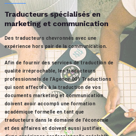
Traducteurs spécialisés en
marketing et communication
Des traducteurs chevronnés avec une
expérience hors pair de la communication.
Afin de fournir des services de traduction de
qualité irréprochable, les traducteurs
professionnels de l'Agence 001 Traductions
qui sont affectés à la traduction de vos
documents marketing et communication
doivent avoir accompli une formation
académique formelle en tant que
traducteurs dans le domaine de l’économie
et des affaires et doivent aussi justifier