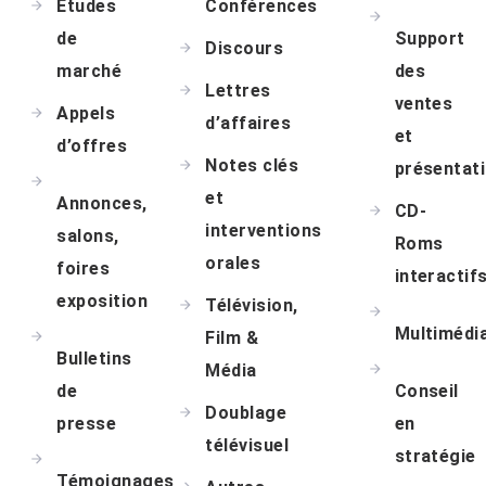
Etudes
Conférences
de
Support
Discours
marché
des
Lettres
ventes
Appels
d’affaires
et
d’offres
Notes clés
présentat
et
Annonces,
CD-
interventions
salons,
Roms
orales
foires
interactif
exposition
Télévision,
Multimédi
Film &
Bulletins
Média
de
Conseil
Doublage
presse
en
télévisuel
stratégie
Témoignages