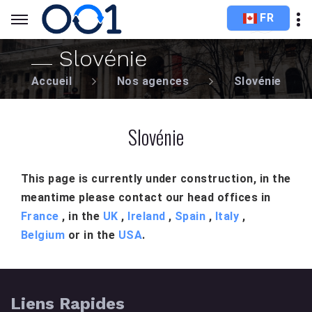
FR
Slovénie
Accueil
Nos agences
Slovénie
Slovénie
This page is currently under construction, in the
meantime please contact our head offices in
France
, in the
UK
,
Ireland
,
Spain
,
Italy
,
Belgium
or in the
USA
.
Liens Rapides