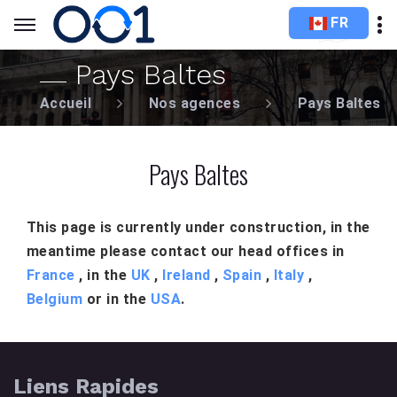
FR
Pays Baltes
Accueil
Nos agences
Pays Baltes
Pays Baltes
This page is currently under construction, in the
meantime please contact our head offices in
France
, in the
UK
,
Ireland
,
Spain
,
Italy
,
Belgium
or in the
USA
.
Liens Rapides