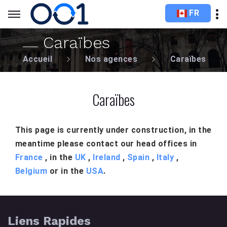
FR
Caraïbes
Accueil
Nos agences
Caraïbes
Caraïbes
This page is currently under construction, in the
meantime please contact our head offices in
France
, in the
UK
,
Ireland
,
Spain
,
Italy
,
Belgium
or in the
USA
.
Liens Rapides